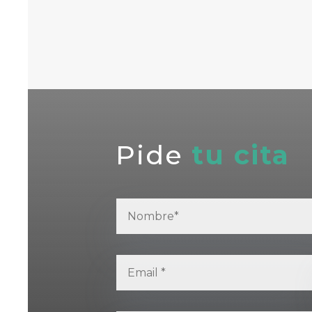
Pide
tu cita