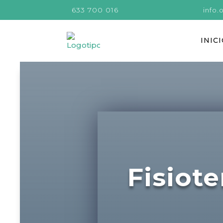
633 700 016
info
INIC
Fisiote