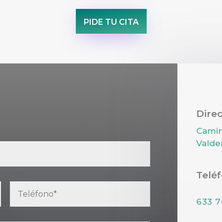
PIDE TU CITA
Dire
Camin
Valde
Telé
633 7