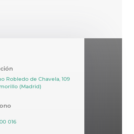
cción
o Robledo de Chavela, 109
morillo (Madrid)
fono
00 016